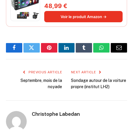
Poste Radio Voiture Soutien Lien
48,99 €
Miroir iOS/Android/Radio FM/USB/EQ
Autoradio Bluetooth Caméra de Recul
Voir le produit Amazon →
Facebook
Twitter
Pinterest
LinkedIn
Tumblr
WhatsApp
Email
PREVIOUS ARTICLE
NEXT ARTICLE
Septembre, mois de la
Sondage autour de la voiture
noyade
propre (institut LH2)
Christophe Labedan