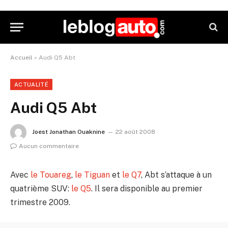
Accueil
»
Audi Q5 Abt
ACTUALITÉ
Audi Q5 Abt
Joest Jonathan Ouaknine
22 août 2008
Aucun commentaire
Avec
le Touareg
,
le Tiguan
et
le Q7
, Abt s’attaque à un
quatrième SUV:
le Q5
. Il sera disponible au premier
trimestre 2009.