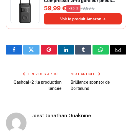
Compressor 2Pro gonfleur pneus
voiture | ±1PSI Contrôle pression
59,99 €
79,99 €
−25 %
pneus, 45s gonflage rapide, batterie
longue durée, avec éclairage, grand
Voir le produit Amazon →
cylindre à air 27 mm
Facebook
Twitter
Pinterest
LinkedIn
Tumblr
WhatsApp
Email
PREVIOUS ARTICLE
NEXT ARTICLE
Qashqai+2 : la production
Brilliance sponsor de
lancée
Dortmund
Joest Jonathan Ouaknine