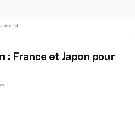
ation stable
n : France et Japon pour
res