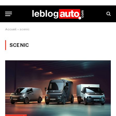
Accueil
»
scenic
SCENIC