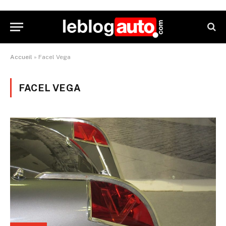
Accueil
»
Facel Vega
FACEL VEGA