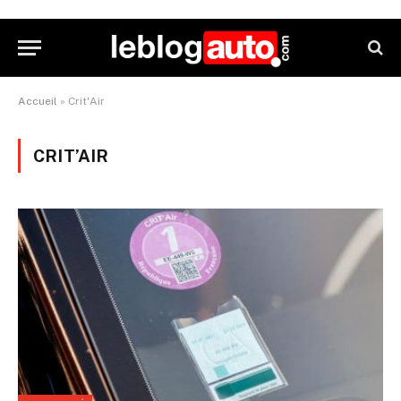
Accueil
»
Crit'Air
CRIT’AIR