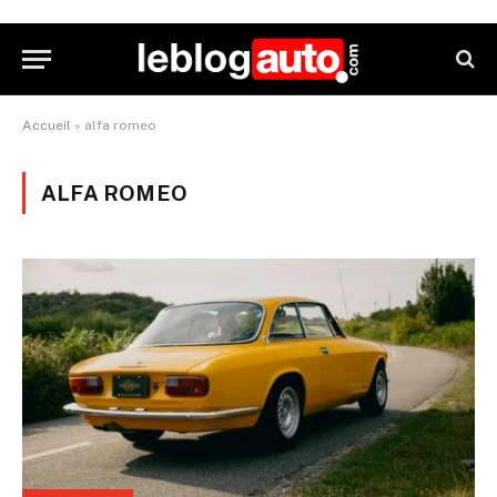
Accueil
»
alfa romeo
ALFA ROMEO