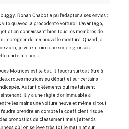
uggy, Ronan Chabot a pu l’adapter à ses envies :
us vite qu’avec la précédente voiture ! L’avantage,
rojet et en connaissant bien tous les membres de
nt m’imprégner de ma nouvelle monture. Quand je
 auto, je veux croire que sur de grosses
le carte à jouer. »
oues Motrices est le but, il faudra surtout être à
de deux roues motrices au départ et sur certains
handicapés. Autant d’éléments qui me laissent
intenant, il y a une règle d’or immuable à
s entre les mains une voiture neuve et même si tout
il faudra prendre en compte le coefficient risque
 des pronostics de classement mais j’attends
nées où l’on se lève très tôt le matin et sur