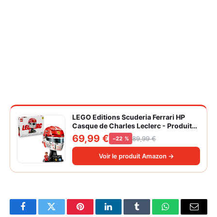
LEGO Editions Scuderia Ferrari HP
Casque de Charles Leclerc - Produit
F1 - Maquette avec Minifigurine
69,99 €
89,99 €
−22 %
Collector - Décoration Intérieure -
Cadeau pour Garçon dès 14 ans et
Voir le produit Amazon →
Adulte Fan d'Automobile 43014
Facebook
Twitter
Pinterest
LinkedIn
Tumblr
WhatsApp
Email