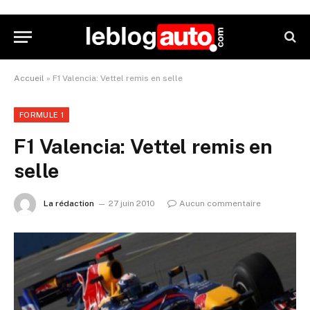
Accueil
»
F1 Valencia: Vettel remis en selle
FORMULE 1
F1 Valencia: Vettel remis en
selle
La rédaction
27 juin 2010
Aucun commentaire