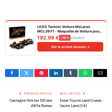
LEGO Technic Voiture McLaren
MCL39 F1 - Maquette de Voiture pour
Adulte - Set de Construction Formule 1
192,99 €
229,99 €
−16 %
Collector - Moteur V6 & Différentiel -
Idée Cadeau pour Fans de Sport
Voir le produit Amazon →
Automobile 42228
Facebook
Twitter
Pinterest
LinkedIn
Tumblr
WhatsApp
Email
PREVIOUS ARTICLE
NEXT ARTICLE
Castagna fête les 100 ans
Essai Toyota Land Cruiser :
d’Alfa Romeo
l’autre Land (1/4)