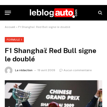
Accueil
»
F1 Shanghaï: Red Bull signe le doublé
FORMULE 1
F1 Shanghaï: Red Bull signe
le doublé
La rédaction
19 avril 2009
Aucun commentaire