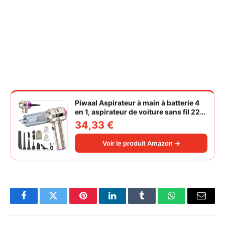
Piwaal Aspirateur à main à batterie 4
en 1, aspirateur de voiture sans fil 22
000 Pa avec moteur sans balais,
34,33 €
souffleur électrique à air comprimé
220 000 tr/min 3 vitesses pour poils
Voir le produit Amazon →
d'animaux
Facebook
Twitter
Pinterest
LinkedIn
Tumblr
WhatsApp
Email