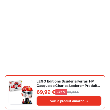
LEGO Editions Scuderia Ferrari HP
Casque de Charles Leclerc - Produit
F1 - Maquette avec Minifigurine
69,99 €
89,99 €
−22 %
Collector - Décoration Intérieure -
Cadeau pour Garçon dès 14 ans et
Voir le produit Amazon →
Adulte Fan d'Automobile 43014