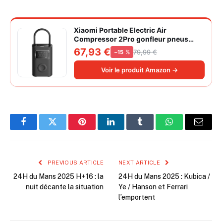
Xiaomi Portable Electric Air
Compressor 2Pro gonfleur pneus
voiture | ±1PSI Contrôle pression
67,93 €
79,99 €
−15 %
pneus, 45s gonflage rapide, batterie
longue durée, avec éclairage, grand
Voir le produit Amazon →
cylindre à air 27 mm
Facebook
Twitter
Pinterest
LinkedIn
Tumblr
WhatsApp
Email
PREVIOUS ARTICLE
NEXT ARTICLE
24H du Mans 2025 H+16 : la
24H du Mans 2025 : Kubica /
nuit décante la situation
Ye / Hanson et Ferrari
l’emportent