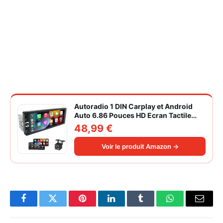
Autoradio 1 DIN Carplay et Android
Auto 6.86 Pouces HD Ecran Tactile
Poste Radio Voiture Soutien Lien
48,99 €
Miroir iOS/Android/Radio FM/USB/EQ
Autoradio Bluetooth Caméra de Recul
Voir le produit Amazon →
Facebook
Twitter
Pinterest
LinkedIn
Tumblr
WhatsApp
Email