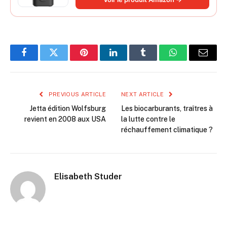
cylindre à air 27 mm
Facebook
Twitter
Pinterest
LinkedIn
Tumblr
WhatsApp
Email
PREVIOUS ARTICLE
NEXT ARTICLE
Jetta édition Wolfsburg
Les biocarburants, traîtres à
revient en 2008 aux USA
la lutte contre le
réchauffement climatique ?
Elisabeth Studer