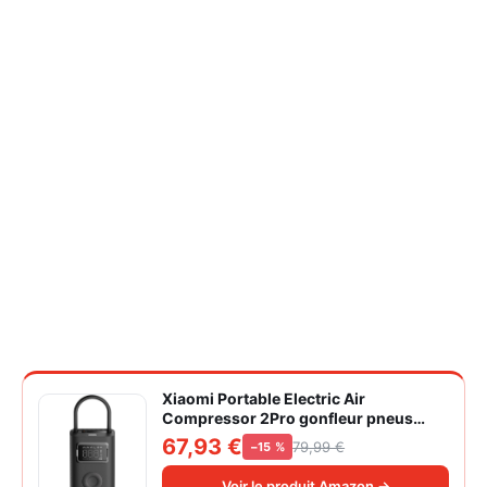
Xiaomi Portable Electric Air
Compressor 2Pro gonfleur pneus
voiture | ±1PSI Contrôle pression
67,93 €
79,99 €
−15 %
pneus, 45s gonflage rapide, batterie
longue durée, avec éclairage, grand
Voir le produit Amazon →