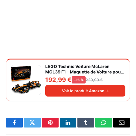
LEGO Technic Voiture McLaren
MCL39 F1 - Maquette de Voiture pour
Adulte - Set de Construction Formule 1
192,99 €
229,99 €
−16 %
Collector - Moteur V6 & Différentiel -
Idée Cadeau pour Fans de Sport
Voir le produit Amazon →
Automobile 42228
Facebook
Twitter
Pinterest
LinkedIn
Tumblr
WhatsApp
Email