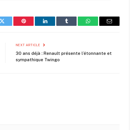
k
Twitter
Pinterest
LinkedIn
Tumblr
WhatsApp
Email
NEXT ARTICLE
30 ans déjà : Renault présente l’étonnante et
sympathique Twingo