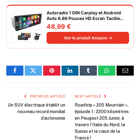
Autoradio 1 DIN Carplay et Android
Auto 6.86 Pouces HD Ecran Tactile
Poste Radio Voiture Soutien Lien
48,99 €
Miroir iOS/Android/Radio FM/USB/EQ
Autoradio Bluetooth Caméra de Recul
Voir le produit Amazon →
Facebook
Twitter
Pinterest
LinkedIn
Tumblr
WhatsApp
Email
PREVIOUS ARTICLE
NEXT ARTICLE
Un SUV électrique établit un
Roadtrip « 205 Mountain »,
nouveau record mondial
épisode 1 : 2200 kilomètres
d’autonomie
en Peugeot 205 Junior, à
travers l’Italie du Nord, la
Suisse et le cœur de la
France !