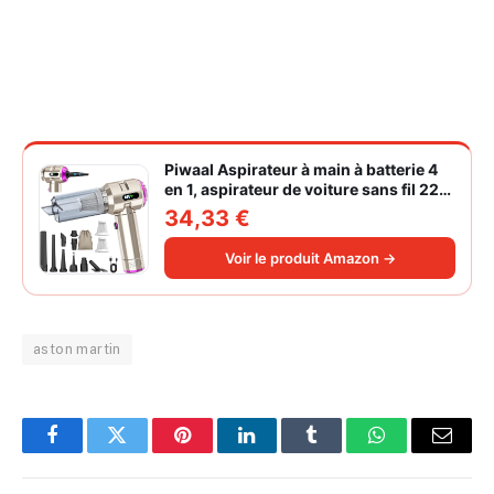
Piwaal Aspirateur à main à batterie 4
en 1, aspirateur de voiture sans fil 22
000 Pa avec moteur sans balais,
34,33 €
souffleur électrique à air comprimé
220 000 tr/min 3 vitesses pour poils
Voir le produit Amazon →
d'animaux
aston martin
Facebook
Twitter
Pinterest
LinkedIn
Tumblr
WhatsApp
Email