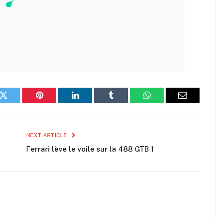
k
Twitter
Pinterest
LinkedIn
Tumblr
WhatsApp
Email
NEXT ARTICLE
Ferrari lève le voile sur la 488 GTB 1