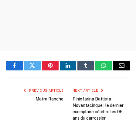
Facebook
Twitter
Pinterest
LinkedIn
Tumblr
WhatsApp
Email
PREVIOUS ARTICLE
NEXT ARTICLE
Matra Rancho
Pininfarina Battista
Novantacinque : le dernier
exemplaire célèbre les 95
ans du carrossier