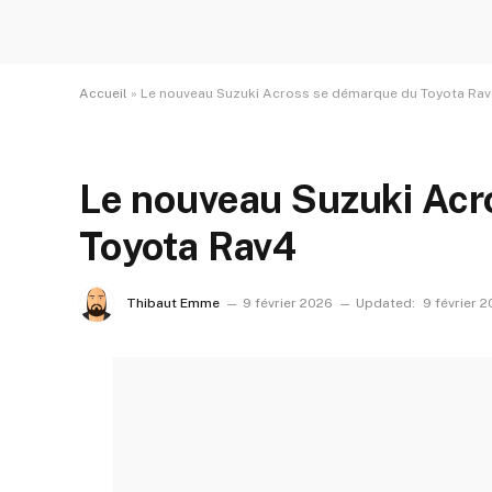
Accueil
»
Le nouveau Suzuki Across se démarque du Toyota Ra
Le nouveau Suzuki Acr
Toyota Rav4
Thibaut Emme
9 février 2026
Updated:
9 février 