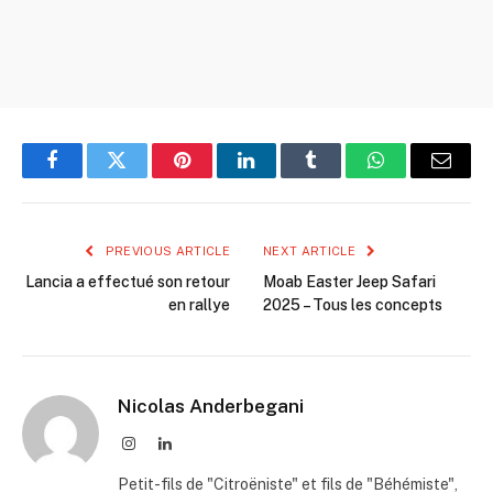
Facebook
Twitter
Pinterest
LinkedIn
Tumblr
WhatsApp
Email
PREVIOUS ARTICLE
NEXT ARTICLE
Lancia a effectué son retour
Moab Easter Jeep Safari
en rallye
2025 – Tous les concepts
Nicolas Anderbegani
Instagram
LinkedIn
Petit-fils de "Citroëniste" et fils de "Béhémiste",