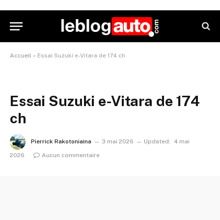
Accueil
»
Essai Suzuki e-Vitara de 174 ch
Essai Suzuki e-Vitara de 174
ch
Pierrick Rakotoniaina
3 mai 2026
Updated:
4 mai
2026
Aucun commentaire