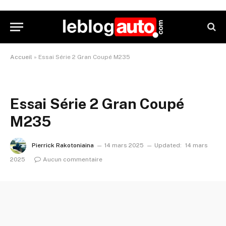
Accueil
»
Essai Série 2 Gran Coupé M235
Essai Série 2 Gran Coupé
M235
Pierrick Rakotoniaina
14 mars 2025
Updated:
14 mars
2025
Aucun commentaire