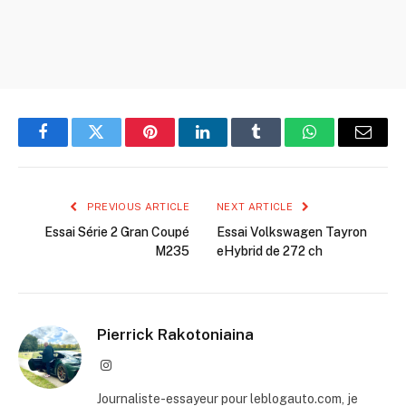
Facebook
Twitter
Pinterest
LinkedIn
Tumblr
WhatsApp
Email
PREVIOUS ARTICLE
NEXT ARTICLE
Essai Série 2 Gran Coupé
Essai Volkswagen Tayron
M235
eHybrid de 272 ch
Pierrick Rakotoniaina
Instagram
Journaliste-essayeur pour leblogauto.com, je