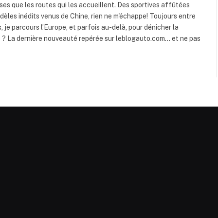
rses que les routes qui les accueillent. Des sportives affûtées
dèles inédits venus de Chine, rien ne m'échappe! Toujours entre
s, je parcours l’Europe, et parfois au-delà, pour dénicher la
s ? La dernière nouveauté repérée sur leblogauto.com… et ne pas