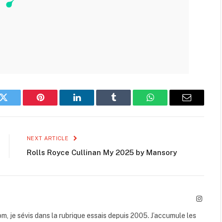
k
Twitter
Pinterest
LinkedIn
Tumblr
WhatsApp
Email
NEXT ARTICLE
Rolls Royce Cullinan My 2025 by Mansory
Instag
, je sévis dans la rubrique essais depuis 2005. J’accumule les