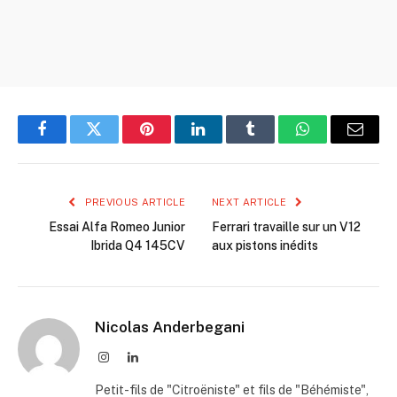
Facebook
Twitter
Pinterest
LinkedIn
Tumblr
WhatsApp
Email
PREVIOUS ARTICLE
NEXT ARTICLE
Essai Alfa Romeo Junior
Ferrari travaille sur un V12
Ibrida Q4 145CV
aux pistons inédits
Nicolas Anderbegani
Instagram
LinkedIn
Petit-fils de "Citroëniste" et fils de "Béhémiste",