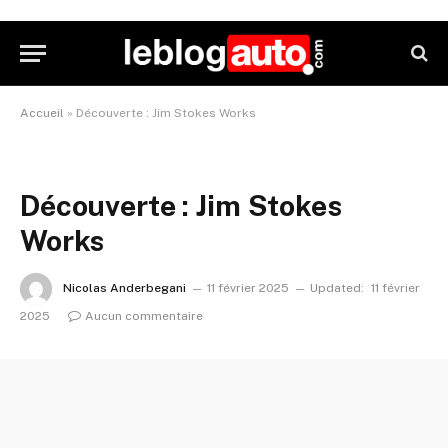
Accueil
»
Découverte : Jim Stokes Works
Découverte : Jim Stokes
Works
Nicolas Anderbegani
11 février 2025
Updated:
11 février
2025
Aucun commentaire