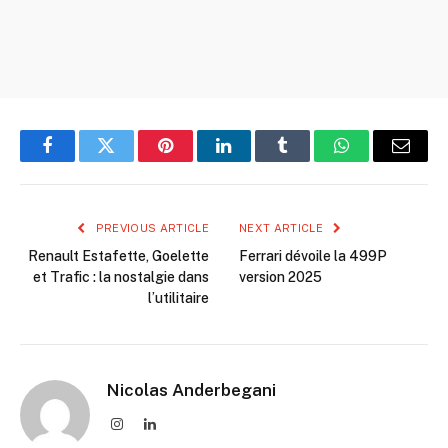
Facebook
Twitter
Pinterest
LinkedIn
Tumblr
WhatsApp
Email
PREVIOUS ARTICLE
NEXT ARTICLE
Renault Estafette, Goelette
Ferrari dévoile la 499P
et Trafic : la nostalgie dans
version 2025
l’utilitaire
Nicolas Anderbegani
Instagram
LinkedIn