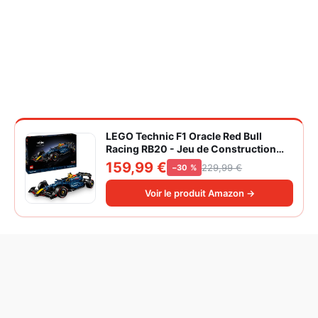
LEGO Technic F1 Oracle Red Bull
Racing RB20 - Jeu de Construction
Collector pour Adulte - Inclut Un
159,99 €
229,99 €
−30 %
Moteur V6 et Une boîte de Vitesses -
Idée Cadeau pour passionnés de
Voir le produit Amazon →
Formule 1 42206