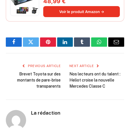
48,99 €
Miroir iOS/Android/Radio FM/USB/EQ
Autoradio Bluetooth Caméra de Recul
Voir le produit Amazon →
Facebook
Twitter
Pinterest
LinkedIn
Tumblr
WhatsApp
Email
PREVIOUS ARTICLE
NEXT ARTICLE
Brevet Toyota sur des
Nos lecteurs ont du talent :
montants de pare-brise
Heliot croise la nouvelle
transparents
Mercedes Classe C
La rédaction