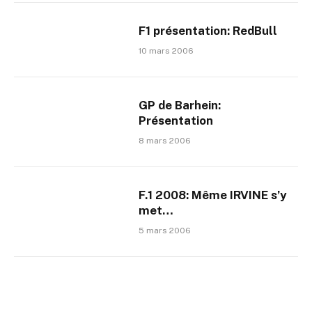
F1 présentation: RedBull
10 mars 2006
GP de Barhein:
Présentation
8 mars 2006
F.1 2008: Même IRVINE s’y
met…
5 mars 2006
F1: Ce sera 90 pour tout le
monde!