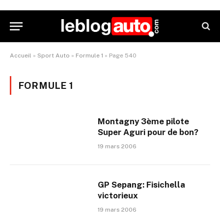
Accueil
»
Sport Auto
»
Formule 1
»
Page 540
FORMULE 1
Montagny 3ème pilote
Super Aguri pour de bon?
19 mars 2006
GP Sepang: Fisichella
victorieux
19 mars 2006