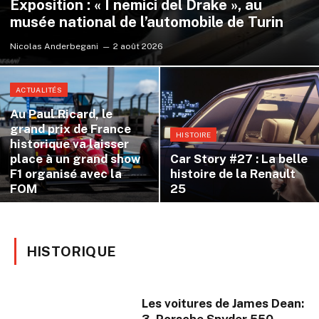
Exposition : « I nemici del Drake », au
musée national de l’automobile de Turin
Nicolas Anderbegani
2 août 2026
ACTUALITÉS
Au Paul Ricard, le
grand prix de France
HISTOIRE
historique va laisser
place à un grand show
Car Story #27 : La belle
F1 organisé avec la
histoire de la Renault
FOM
25
HISTORIQUE
Les voitures de James Dean: