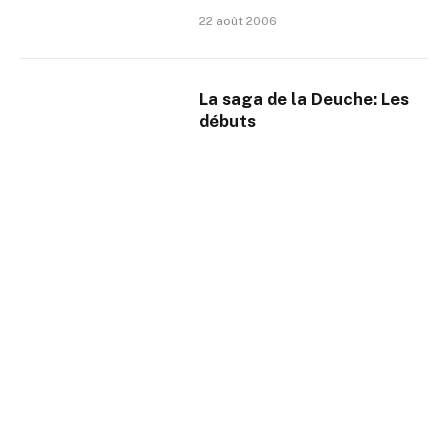
22 août 2006
La saga de la Deuche: Les
débuts
21 août 2006
Virtuose du volant: Ayrton
Senna
15 août 2006
L’itinéraire d’un rendez-vous
15 août 2006