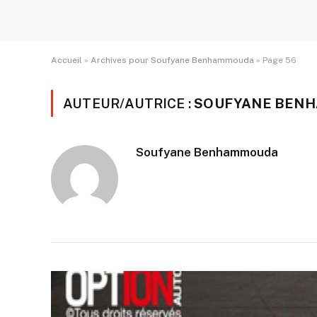
Accueil
»
Archives pour Soufyane Benhammouda
»
Page 56
AUTEUR/AUTRICE :
SOUFYANE BEN
Soufyane Benhammouda