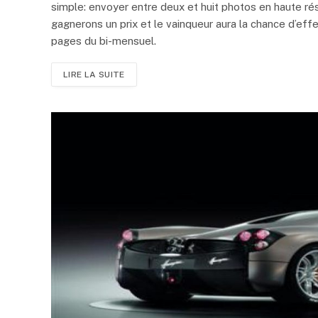
simple: envoyer entre deux et huit photos en haute ré
gagnerons un prix et le vainqueur aura la chance d’eff
pages du bi-mensuel.
LIRE LA SUITE