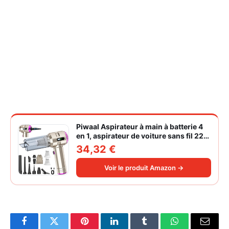
Piwaal Aspirateur à main à batterie 4
en 1, aspirateur de voiture sans fil 22
000 Pa avec moteur sans balais,
34,32 €
souffleur électrique à air comprimé
220 000 tr/min 3 vitesses pour poils
Voir le produit Amazon →
d'animaux
Facebook
Twitter
Pinterest
LinkedIn
Tumblr
WhatsApp
Email