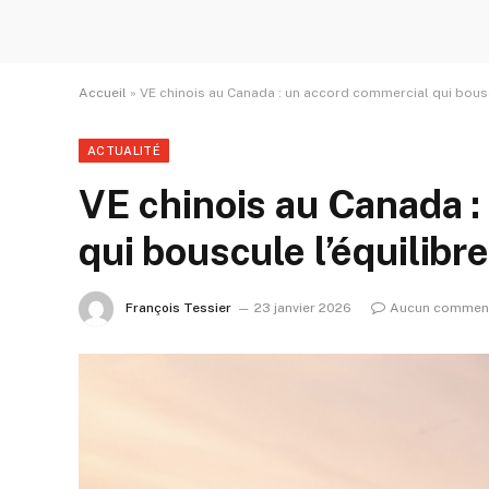
Accueil
»
VE chinois au Canada : un accord commercial qui bousc
ACTUALITÉ
VE chinois au Canada 
qui bouscule l’équilibre
François Tessier
23 janvier 2026
Aucun comment