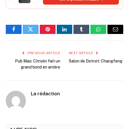
cylindre à air 27 mm
Facebook
Twitter
Pinterest
LinkedIn
Tumblr
WhatsApp
Email
PREVIOUS ARTICLE
NEXT ARTICLE
Pub Mao: Citroën fait un
Salon de Detroit: Changfeng
grand bond en arrière
La rédaction