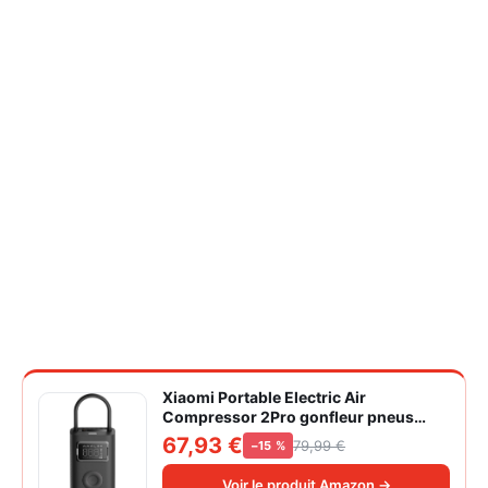
Xiaomi Portable Electric Air
Compressor 2Pro gonfleur pneus
voiture | ±1PSI Contrôle pression
67,93 €
79,99 €
−15 %
pneus, 45s gonflage rapide, batterie
longue durée, avec éclairage, grand
Voir le produit Amazon →