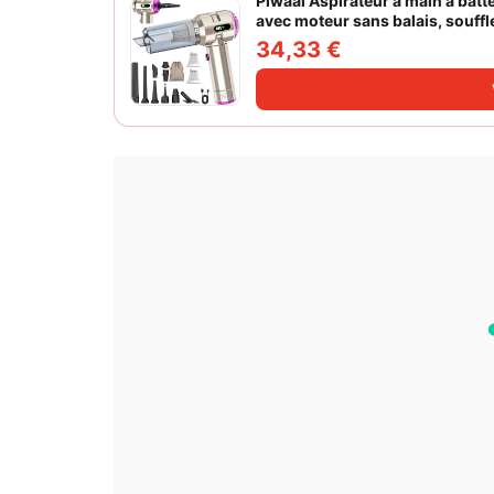
Piwaal Aspirateur à main à batte
avec moteur sans balais, souffl
vitesses pour poils d'animaux
34,33 €