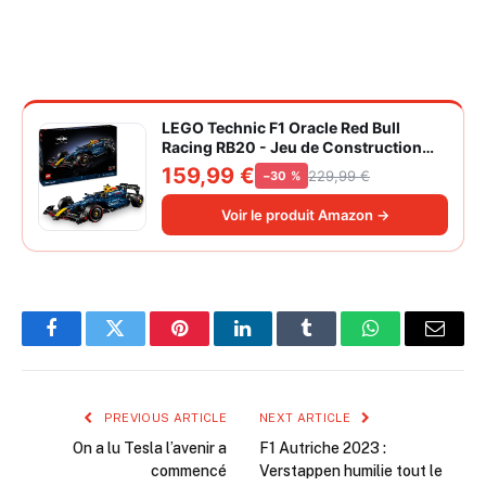
LEGO Technic F1 Oracle Red Bull
Racing RB20 - Jeu de Construction
Collector pour Adulte - Inclut Un
159,99 €
229,99 €
−30 %
Moteur V6 et Une boîte de Vitesses -
Idée Cadeau pour passionnés de
Voir le produit Amazon →
Formule 1 42206
Facebook
Twitter
Pinterest
LinkedIn
Tumblr
WhatsApp
Email
PREVIOUS ARTICLE
NEXT ARTICLE
On a lu Tesla l’avenir a
F1 Autriche 2023 :
commencé
Verstappen humilie tout le