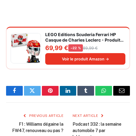
LEGO Editions Scuderia Ferrari HP
Casque de Charles Leclerc - Produit
F1 - Maquette avec Minifigurine
69,99 €
89,99 €
−22 %
Collector - Décoration Intérieure -
Cadeau pour Garçon dès 14 ans et
Voir le produit Amazon →
Adulte Fan d'Automobile 43014
Facebook
Twitter
Pinterest
LinkedIn
Tumblr
WhatsApp
Email
PREVIOUS ARTICLE
NEXT ARTICLE
F1 : Williams dégaine la
Podcast 332 : la semaine
FW47, renouveau ou pas ?
automobile 7 par