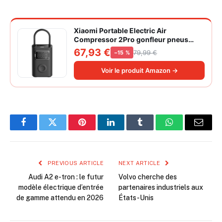
Xiaomi Portable Electric Air
Compressor 2Pro gonfleur pneus
voiture | ±1PSI Contrôle pression
67,93 €
79,99 €
−15 %
pneus, 45s gonflage rapide, batterie
longue durée, avec éclairage, grand
Voir le produit Amazon →
cylindre à air 27 mm
Facebook
Twitter
Pinterest
LinkedIn
Tumblr
WhatsApp
Email
PREVIOUS ARTICLE
NEXT ARTICLE
Audi A2 e-tron : le futur
Volvo cherche des
modèle électrique d’entrée
partenaires industriels aux
de gamme attendu en 2026
États-Unis