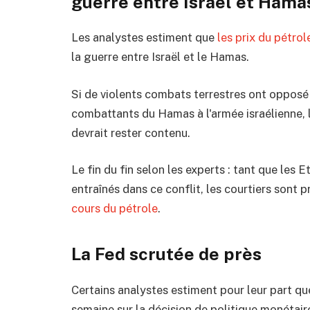
guerre entre Israël et Hama
Les analystes estiment que
les prix du pétrol
la guerre entre Israël et le Hamas.
Si de violents combats terrestres ont opposé l
combattants du Hamas à l'armée israélienne, l
devrait rester contenu.
Le fin du fin selon les experts : tant que les E
entraînés dans ce conflit, les courtiers sont p
cours du pétrole
.
La Fed scrutée de près
Certains analystes estiment pour leur part que
semaine sur la décision de politique monétair