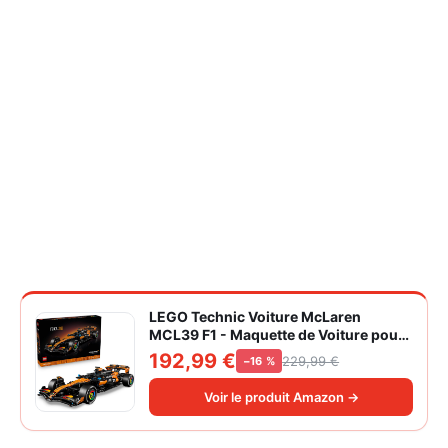
LEGO Technic Voiture McLaren
MCL39 F1 - Maquette de Voiture pour
Adulte - Set de Construction Formule 1
192,99 €
229,99 €
−16 %
Collector - Moteur V6 & Différentiel -
Idée Cadeau pour Fans de Sport
Voir le produit Amazon →
Automobile 42228