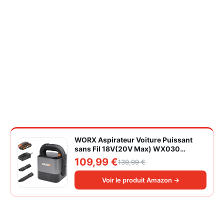
WORX Aspirateur Voiture Puissant
sans Fil 18V(20V Max) WX030
Aspirateur à Main sur Batterie 150W
109,99 €
139,99 €
10KPa avec Boîte de Rangement
Intégrée Dépoussiérage Maille
Voir le produit Amazon →
filtrante Lavable