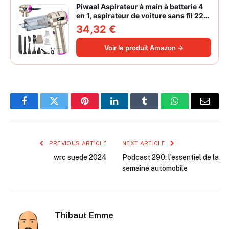
Piwaal Aspirateur à main à batterie 4
en 1, aspirateur de voiture sans fil 22
000 Pa avec moteur sans balais,
34,32 €
souffleur électrique à air comprimé
220 000 tr/min 3 vitesses pour poils
Voir le produit Amazon →
d'animaux
Facebook
Twitter
Pinterest
LinkedIn
Tumblr
WhatsApp
Email
PREVIOUS ARTICLE
NEXT ARTICLE
wrc suede 2024
Podcast 290: l’essentiel de la
semaine automobile
Thibaut Emme