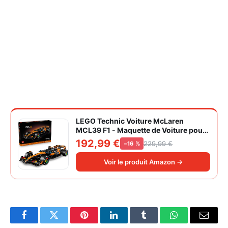
LEGO Technic Voiture McLaren
MCL39 F1 - Maquette de Voiture pour
Adulte - Set de Construction Formule 1
192,99 €
229,99 €
−16 %
Collector - Moteur V6 & Différentiel -
Idée Cadeau pour Fans de Sport
Voir le produit Amazon →
Automobile 42228
Facebook
Twitter
Pinterest
LinkedIn
Tumblr
WhatsApp
Email