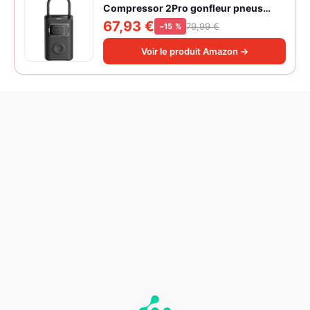
Compressor 2Pro gonfleur pneus
voiture | ±1PSI Contrôle pression
67,93 €
79,99 €
−15 %
pneus, 45s gonflage rapide, batterie
longue durée, avec éclairage, grand
Voir le produit Amazon →
cylindre à air 27 mm