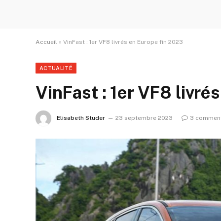
Accueil
»
VinFast : 1er VF8 livrés en Europe fin 2023
ACTUALITÉ
VinFast : 1er VF8 livré
Elisabeth Studer
23 septembre 2023
3 comment