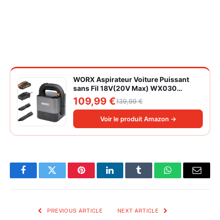
WORX Aspirateur Voiture Puissant
sans Fil 18V(20V Max) WX030
Aspirateur à Main sur Batterie 150W
109,99 €
139,99 €
10KPa avec Boîte de Rangement
Intégrée Dépoussiérage Maille
Voir le produit Amazon →
filtrante Lavable
Facebook
Twitter
Pinterest
LinkedIn
Tumblr
WhatsApp
Email
PREVIOUS ARTICLE
NEXT ARTICLE