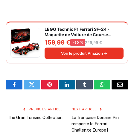
LEGO Technic F1 Ferrari SF-24 -
Maquette de Voiture de Course
Collector à Échelle 1/8 - Décoration -
159,99 €
229,99 €
−30 %
Inclut Moteur V6, Boîte de Vitesses,
DRS et Volant - Idée de Cadeau pour
Voir le produit Amazon →
Adulte et Adolescent 42207
Facebook
Twitter
Pinterest
LinkedIn
Tumblr
WhatsApp
Email
PREVIOUS ARTICLE
NEXT ARTICLE
The Gran Turismo Collection
La française Doriane Pin
remporte le Ferrari
Challenge Europe !